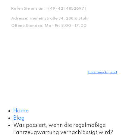
Rufen Sie uns an:
+(49) 421 48526971
Adresse:
Henleinstraße 34, 28816 Stuhr
Offene Stunden:
Mo - Fr: 8:00 - 17:00
Kostenloses Angebot
Home
Blog
Was passiert, wenn die regelmäßige
Fahrzeugwartung vernachlässigt wird?