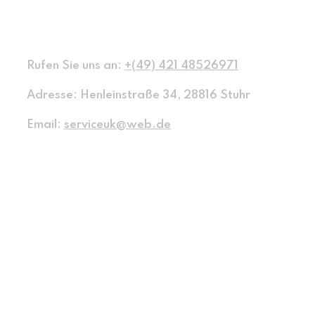
Kontaktinformationen
Rufen Sie uns an:
+(49) 421 48526971
Adresse:
Henleinstraße 34, 28816 Stuhr
Email:
serviceuk@web.de
Facebook
Twitter
Linkedin
Instagram
Youtube